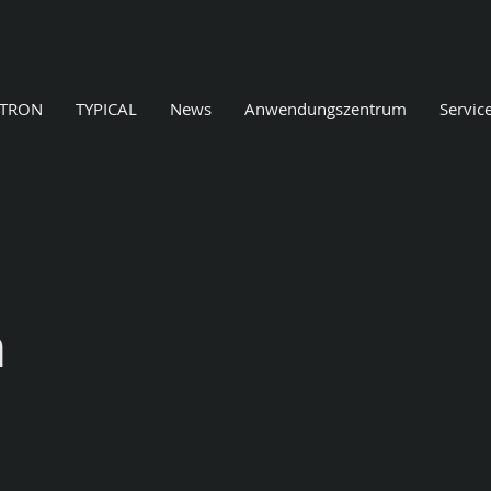
ETRON
TYPICAL
News
Anwendungszentrum
Servic
m