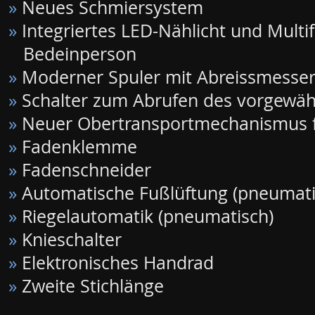
»
Neues Schmiersystem
»
Integriertes LED-Nählicht und Multif
Bedeinperson
»
Moderner Spuler mit Abreissmesse
»
Schalter zum Abrufen des vorgewä
»
Neuer Obertransportmechanismus fü
»
Fadenklemme
»
Fadenschneider
»
Automatische Fußlüftung (pneumati
»
Riegelautomatik (pneumatisch)
»
Knieschalter
»
Elektronisches Handrad
»
Zweite Stichlänge