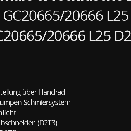
GC20665/20666 L25
20665/20666 L25 D
tellung über Handrad
lpumpen-Schmiersystem
licht
bschneider, (D2T3)