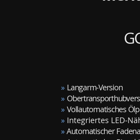
GC
»
Langarm-Version
»
Obertransporthubvers
»
Vollautomatisches Ö
»
Integriertes LED-Näh
»
Automatischer Fadena