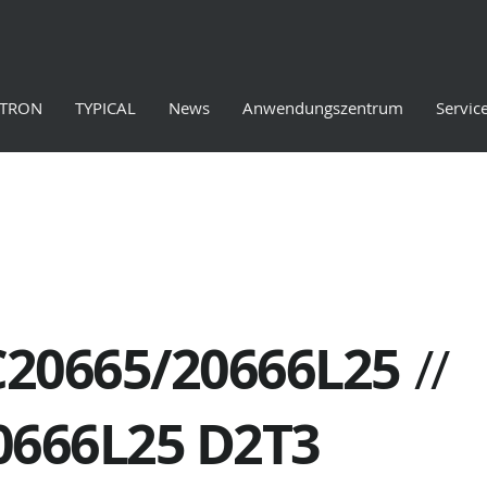
ETRON
TYPICAL
News
Anwendungszentrum
Servic
20665/20666L25
//
0666L25 D2T3