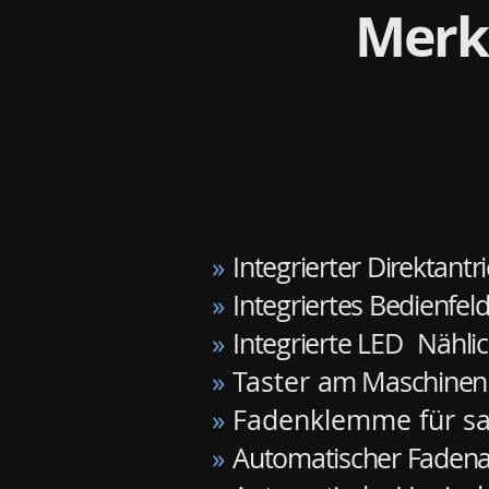
Merk
»
Integrierter Direktantr
»
Integriertes Bedienfel
»
Integrierte LED
Nählic
»
Taster
am Maschinenko
»
Fadenklemme für sa
»
Automatischer Fadena