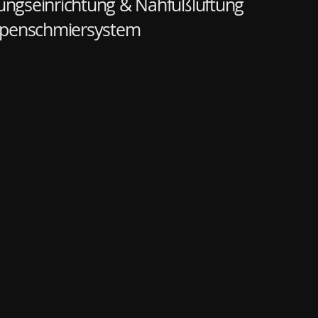
ungseinrichtung &
Nähfußlüftung
penschmiersystem