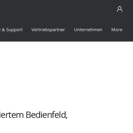
e & Support
Vertriebspartner
Unternehmen
More
iertem Bedienfeld,