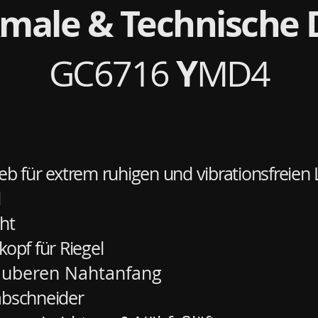
male & Technische 
Y
GC6716
MD4
ieb für extrem ruhigen und vibrationsfreien 
d
ht
pf für Riegel
uberen Nahtanfang
bschneider