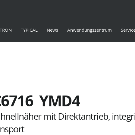
ETRON
TYPICAL
News
Anwendungszentrum
Servic
C6716
Y
MD4
nellnäher mit Direktantrieb, integr
nsport