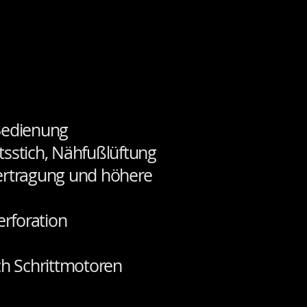
 Bedienung
tsstich, Nähfußlüftung
bertragung und höhere
erforation
ch Schrittmotoren