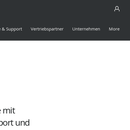
e & Support
Vertriebspartner
Unternehmen
More
 mit
port und