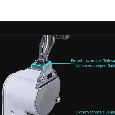
Ein sehr schmaler Teiles
Nähen von engen Radi
Extrem schmale Säule