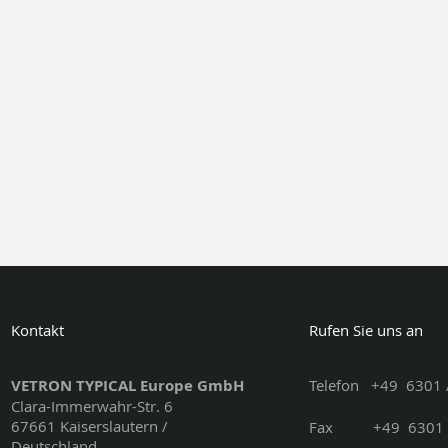
Kontakt
Rufen Sie uns an
VETRON TYPICAL Europe GmbH
Telefon
+49
6301 
Clara-Immerwahr-Str. 6
67661 Kaiserslautern /
Fax
+49
6301 
Deutschland