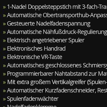
»
1-Nadel Doppelsteppstich mit 3-fach-Tra
»
Automatische Obertransporthub-Anpas
»
Gesteuerte Nadelfadenspannung
»
Automatische Nähfußdruck-Regulierun
»
Elektrisch angetriebener Spuler
»
Elektronisches Handrad
»
Elektronische VR-Taste
»
Automatisches geschlossenes Schmier
»
Programmierbarer Nahtabstand zur Mat
»
Mit extra großem Vertikalgreifer (Spulen
»
Automatischer Kurzfadenschneider, Res
»
Spulenfadenwächter
»
Nadelfadenklemme