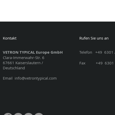
Kontakt
Rufen Sie uns an
VETRON TYPICAL Europe GmbH
Telefon
+49
6301 
Clara-Immerwahr-Str. 6
67661 Kaiserslautern /
Fax
+49
6301 
Deutschland
Email
info@vetrontypical.com